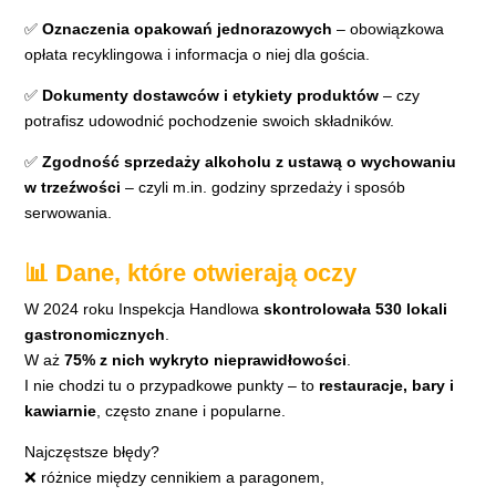
✅
Oznaczenia opakowań jednorazowych
– obowiązkowa
opłata recyklingowa i informacja o niej dla gościa.
✅
Dokumenty dostawców i etykiety produktów
– czy
potrafisz udowodnić pochodzenie swoich składników.
✅
Zgodność sprzedaży alkoholu z ustawą o wychowaniu
w trzeźwości
– czyli m.in. godziny sprzedaży i sposób
serwowania.
📊 Dane, które otwierają oczy
W 2024 roku Inspekcja Handlowa
skontrolowała 530 lokali
gastronomicznych
.
W aż
75% z nich wykryto nieprawidłowości
.
I nie chodzi tu o przypadkowe punkty – to
restauracje, bary i
kawiarnie
, często znane i popularne.
Najczęstsze błędy?
❌ różnice między cennikiem a paragonem,