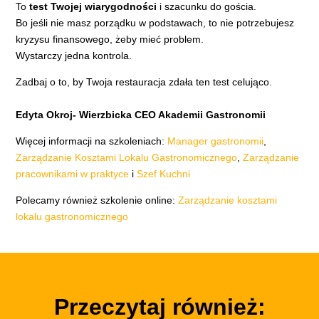
To
test Twojej wiarygodności
i szacunku do gościa.
Bo jeśli nie masz porządku w podstawach, to nie potrzebujesz
kryzysu finansowego, żeby mieć problem.
Wystarczy jedna kontrola.
Zadbaj o to, by Twoja restauracja zdała ten test celująco.
Edyta Okroj- Wierzbicka CEO Akademii Gastronomii
Więcej informacji na szkoleniach:
Manager gastronomii
,
Zarządzanie Kosztami Lokalu Gastronomicznego
,
Zarządzanie
pracownikami w praktyce
i
Szef Kuchni
Polecamy również szkolenie online:
Zarządzanie kosztami
lokalu gastronomicznego
Przeczytaj również: