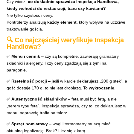
Czy wiesz,
co dokładnie sprawdza Inspekcja Handlowa,
kiedy wchodzi do restauracji, baru czy kawiarni?
Nie tylko czystość i ceny.
Kontrolerzy analizują
każdy element
, który wpływa na uczciwe
traktowanie gościa.
🔍 Co najczęściej weryfikuje Inspekcja
Handlowa?
✅
Menu i cennik
– czy są kompletne, zawierają gramatury,
składniki i alergeny. I czy ceny zgadzają się z tymi na
paragonie.
✅
Rzetelność porcji
– jeśli w karcie deklarujesz „200 g stek”, a
gość dostaje 170 g, to nie jest drobiazg. To
wykroczenie
.
✅
Autentyczność składników
– feta musi być fetą, a nie
„serem typu feta”. Inspekcja sprawdza, czy to, co deklarujesz w
menu, naprawdę trafia na talerz.
✅
Sprzęt pomiarowy
– wagi i termometry muszą mieć
aktualną legalizację. Brak? Licz się z karą.