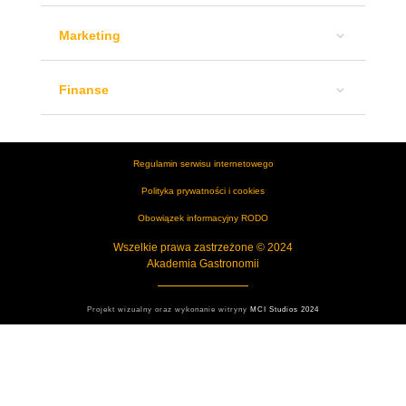
Marketing
Finanse
Regulamin serwisu internetowego
Polityka prywatności i cookies
Obowiązek informacyjny RODO
Wszelkie prawa zastrzeżone
© 2024
Akademia Gastronomii
Projekt wizualny oraz wykonanie witryny
MCI Studios 2024