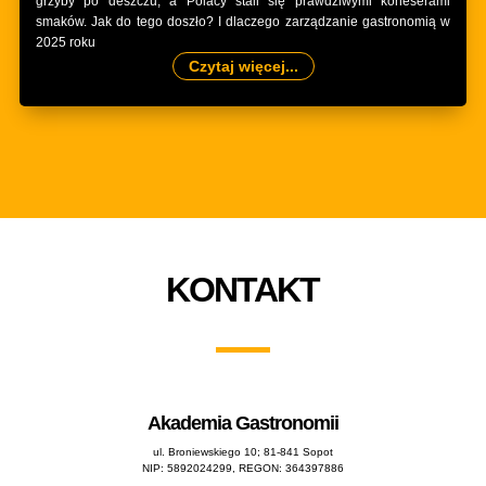
grzyby po deszczu, a Polacy stali się prawdziwymi koneserami
smaków. Jak do tego doszło? I dlaczego zarządzanie gastronomią w
2025 roku
Czytaj więcej...
KONTAKT
Akademia Gastronomii
ul. Broniewskiego 10; 81-841 Sopot
NIP: 5892024299, REGON: 364397886