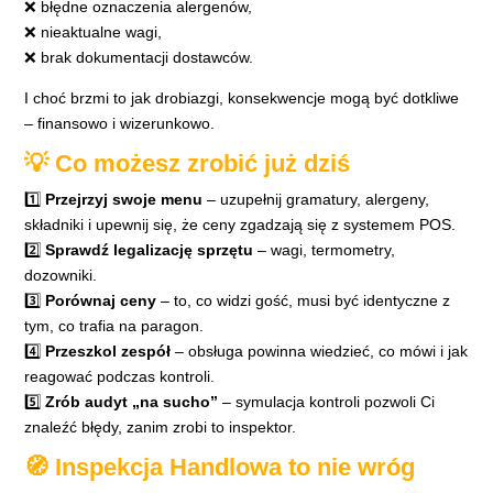
❌ błędne oznaczenia alergenów,
❌ nieaktualne wagi,
❌ brak dokumentacji dostawców.
I choć brzmi to jak drobiazgi, konsekwencje mogą być dotkliwe
– finansowo i wizerunkowo.
💡 Co możesz zrobić już dziś
1️⃣
Przejrzyj swoje menu
– uzupełnij gramatury, alergeny,
składniki i upewnij się, że ceny zgadzają się z systemem POS.
2️⃣
Sprawdź legalizację sprzętu
– wagi, termometry,
dozowniki.
3️⃣
Porównaj ceny
– to, co widzi gość, musi być identyczne z
tym, co trafia na paragon.
4️⃣
Przeszkol zespół
– obsługa powinna wiedzieć, co mówi i jak
reagować podczas kontroli.
5️⃣
Zrób audyt „na sucho”
– symulacja kontroli pozwoli Ci
znaleźć błędy, zanim zrobi to inspektor.
🧭 Inspekcja Handlowa to nie wróg